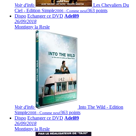
Voir
d'info
Les Chevaliers Du
Ciel - Edition Simple
363 points
2006 - Comme neuf
Dispo
Echanger ce DVD
Adel89
26/09/2018
Montigny la Resle
Voir
d'info
Into The Wild - Edition
Simple
363 points
2008 - Comme neuf
Dispo
Echanger ce DVD
Adel89
26/09/2018
Montigny la Resle