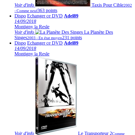
Voir
d'info
Taxis Pour Cible
2002
363 points
- Comme neuf
Dispo
Echanger ce DVD
Adel89
14/09/2018
Montigny la Resle
Voir
d'info
La Planète Des
Singes
231 points
2003 - En état moyen
Dispo
Echanger ce DVD
Adel89
14/09/2018
Montigny la Resle
Voir
d'info
Le Transporteur 2
Comme