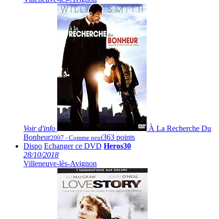
Voir
d'info
À La Recherche Du
Bonheur
363 points
2007 - Comme neuf
Dispo
Echanger ce DVD
Heros30
28/10/2018
Villeneuve-lès-Avignon