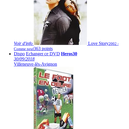
Voir
d'info
Love Story
2002 -
363 points
Comme neuf
Dispo
Echanger ce DVD
Heros30
30/09/2018
Villeneuve-lès-Avignon