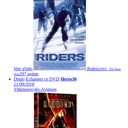
Voir
d'info
Riders
2002 - En bon
297 points
état
Dispo
Echanger ce DVD
Heros30
21/09/2018
Villeneuve-lès-Avignon