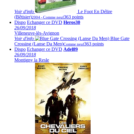
Voir
d'info
Le Foot En Délire
(Bêtisier)
363 points
2004 - Comme neuf
Dispo
Echanger ce DVD
Heros30
26/09/2018
Villeneuve-lès-Avignon
Voir
d'info
Blue Gate
Crossing (Lanse Da Men)
363 points
Comme neuf
Dispo
Echanger ce DVD
Adel89
26/09/2018
Montigny la Resle