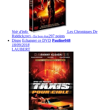
Voir
d'info
Les Chroniques De
Riddick
297 points
2005 - En bon état
Dispo
Echanger ce DVD
Pauline048
18/09/2018
LAUBERT