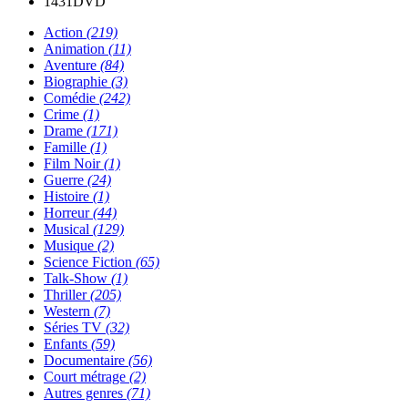
1431
DVD
Action
(219)
Animation
(11)
Aventure
(84)
Biographie
(3)
Comédie
(242)
Crime
(1)
Drame
(171)
Famille
(1)
Film Noir
(1)
Guerre
(24)
Histoire
(1)
Horreur
(44)
Musical
(129)
Musique
(2)
Science Fiction
(65)
Talk-Show
(1)
Thriller
(205)
Western
(7)
Séries TV
(32)
Enfants
(59)
Documentaire
(56)
Court métrage
(2)
Autres genres
(71)