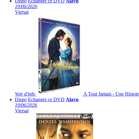
Dispo
Echanger ce DVD
Alayn
19/06/2026
Viersat
Voir
d'info
A Tout Jamais - Une Histoir
Dispo
Echanger ce DVD
Alayn
19/06/2026
Viersat