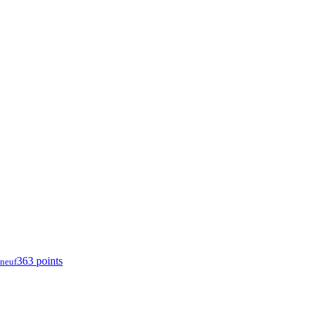
363 points
neuf