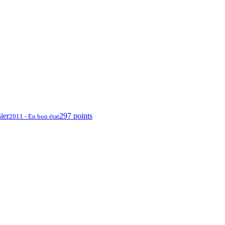
ier
297 points
2011 - En bon état