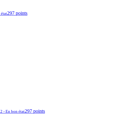
297 points
 état
297 points
2 - En bon état