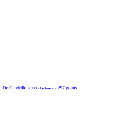
e De Cendrillon
297 points
2000 - En bon état