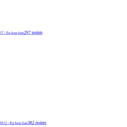
297 points
07 - En bon état
382 points
2012 - En bon état