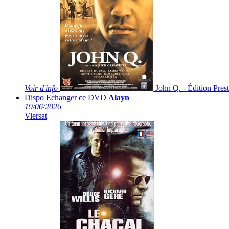
Voir
d'info
John Q. - Édition Pres
Dispo
Echanger ce DVD
Alayn
19/06/2026
Viersat