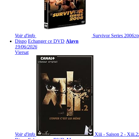
Voir
d'info
Survivor Series 2006
20
Dispo
Echanger ce DVD
Alayn
19/06/2026
Viersat
Voir
d'info
Xiii - Saison 2 - Xiii.2