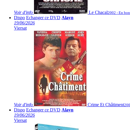
Voir
d'info
Le Chacal
2002 - En bon
Dispo
Echanger ce DVD
Alayn
19/06/2026
Viersat
Voir
d'info
Crime Et Châtiment
200
Dispo
Echanger ce DVD
Alayn
19/06/2026
Viersat