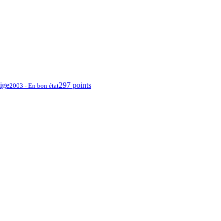
tige
297 points
2003 - En bon état