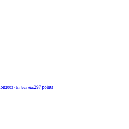
don
297 points
2003 - En bon état