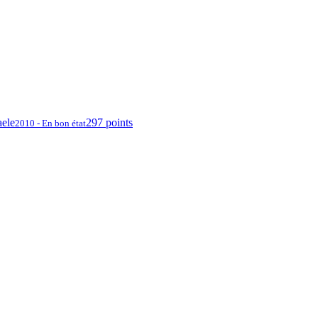
aele
297 points
2010 - En bon état