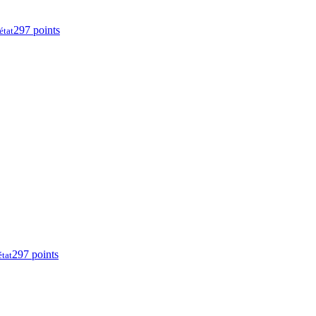
297 points
état
297 points
état