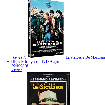
Voir
d'info
La Princesse De Montpens
Dispo
Echanger ce DVD
Alayn
19/06/2026
Viersat