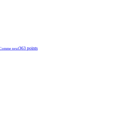
363 points
Comme neuf