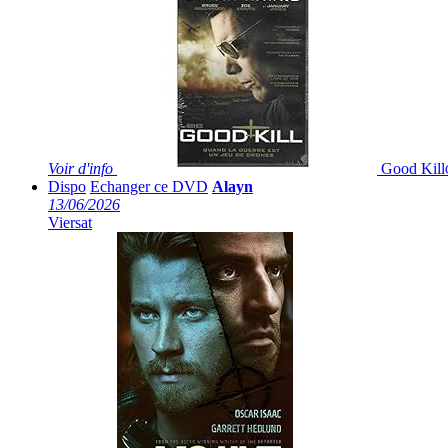
Voir
d'info
Good Kill
Dispo
Echanger ce DVD
Alayn
13/06/2026
Viersat