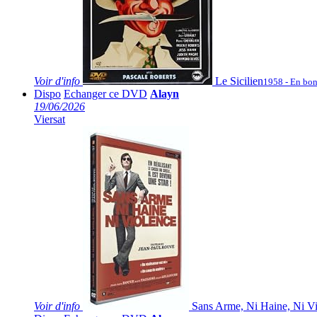
Voir
d'info
Le Sicilien
1958 - En bon
Dispo
Echanger ce DVD
Alayn
19/06/2026
Viersat
Voir
d'info
Sans Arme, Ni Haine, Ni Vi