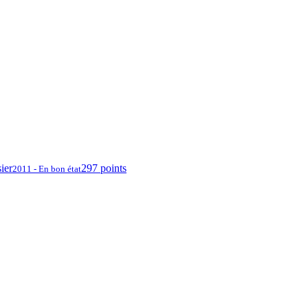
ier
297 points
2011 - En bon état