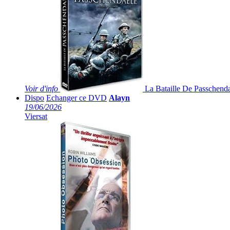
Voir
d'info
La Bataille De Passchend
Dispo
Echanger ce DVD
Alayn
19/06/2026
Viersat