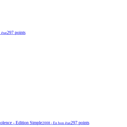
297 points
 état
olence - Edition Simple
297 points
2008 - En bon état