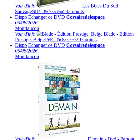
Voir
d'info
Les Bêtes Du Sud
Sauvage
532 points
2013 - En bon état
Dispo
Echanger ce DVD
Corsairedelespace
05/08/2026
Montfaucon
Voir
d'info
Blade - Édition
Prestige, Belge
297 points
1999 - En bon état
Dispo
Echanger ce DVD
Corsairedelespace
05/08/2026
Montfaucon
Voir
d'info
Demain - Dvd - Partout