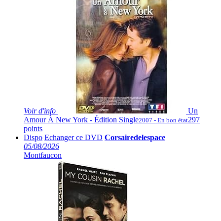
Voir
d'info
Un
Amour À New York - Édition Single
297
2007 - En bon état
points
Dispo
Echanger ce DVD
Corsairedelespace
05/08/2026
Montfaucon