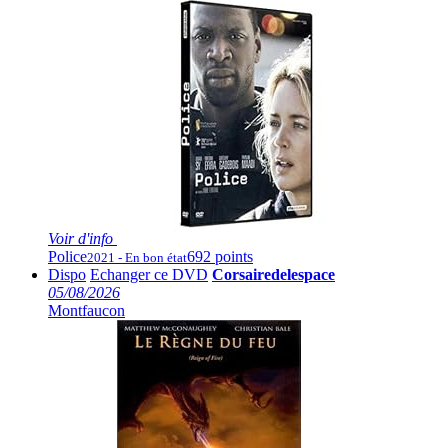
Voir
d'info
Police
692 points
2021 - En bon état
Dispo
Echanger ce DVD
Corsairedelespace
05/08/2026
Montfaucon