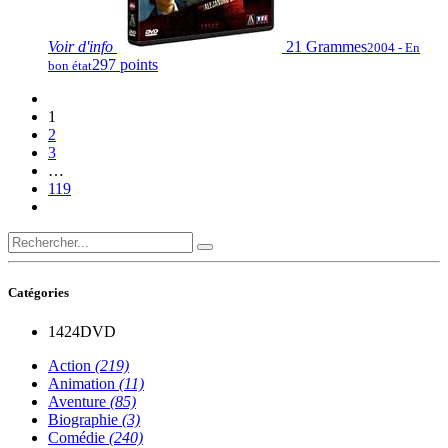
Voir
d'info
21 Grammes
2004 - En
297 points
bon état
1
2
3
…
119
Catégories
1424
DVD
Action
(219)
Animation
(11)
Aventure
(85)
Biographie
(3)
Comédie
(240)