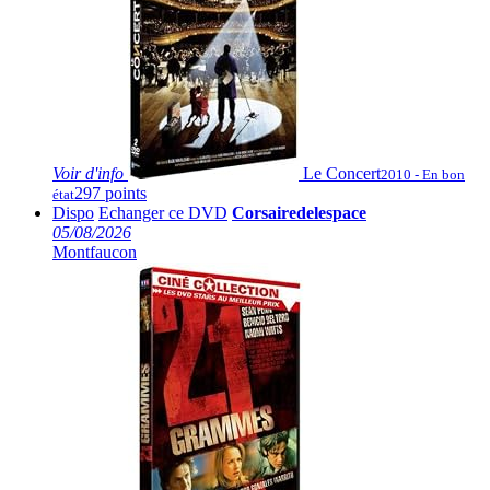
Voir
d'info
Le Concert
2010 - En bon
297 points
état
Dispo
Echanger ce DVD
Corsairedelespace
05/08/2026
Montfaucon