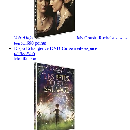
Voir
d'info
My Cousin Rachel
2020 - En
690 points
bon état
Dispo
Echanger ce DVD
Corsairedelespace
05/08/2026
Montfaucon