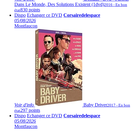
Dans Le Monde, Des Solutions Existent (1dvd)
2016 - En bon
830 points
état
Dispo
Echanger ce DVD
Corsairedelespace
05/08/2026
Montfaucon
Voir
d'info
Baby Driver
2017 - En bon
297 points
état
Dispo
Echanger ce DVD
Corsairedelespace
05/08/2026
Montfaucon