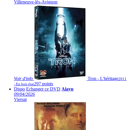
Villeneuve-lès-Avignon
Voir
d'info
Tron - L'héritage
2011
297 points
- En bon état
Dispo
Echanger ce DVD
Alayn
09/04/2026
Viersat