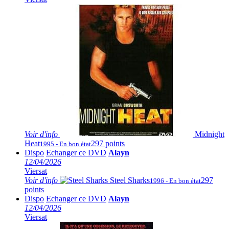
Voir
d'info
Midnight
Heat
297 points
1995 - En bon état
Dispo
Echanger ce DVD
Alayn
12/04/2026
Viersat
Voir
d'info
Steel Sharks
297
1996 - En bon état
points
Dispo
Echanger ce DVD
Alayn
12/04/2026
Viersat