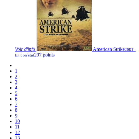
Voir
d'info
American Strike
2001 -
297 points
En bon état
1
2
3
4
5
6
7
8
9
10
11
12
13