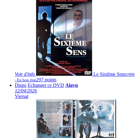
Voir
d'info
Le Sixième Sens
1999
297 points
- En bon état
Dispo
Echanger ce DVD
Alayn
12/04/2026
Viersat