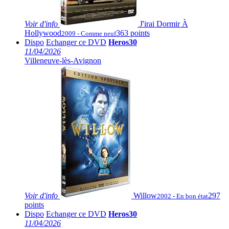
Voir
d'info
J'irai Dormir À
Hollywood
363 points
2009 - Comme neuf
Dispo
Echanger ce DVD
Heros30
11/04/2026
Villeneuve-lès-Avignon
Voir
d'info
Willow
297
2002 - En bon état
points
Dispo
Echanger ce DVD
Heros30
11/04/2026