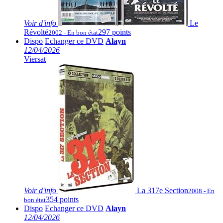
Voir
d'info
Le
Révolté
297 points
2002 - En bon état
Dispo
Echanger ce DVD
Alayn
12/04/2026
Viersat
Voir
d'info
La 317e Section
2008 - En
354 points
bon état
Dispo
Echanger ce DVD
Alayn
12/04/2026