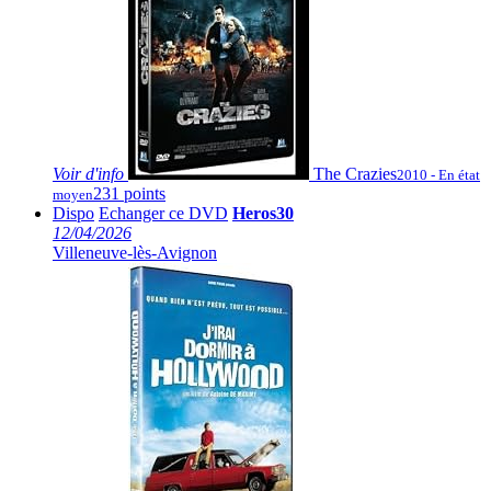
Voir
d'info
The Crazies
2010 - En état
231 points
moyen
Dispo
Echanger ce DVD
Heros30
12/04/2026
Villeneuve-lès-Avignon