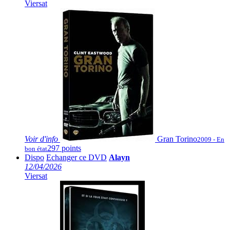
Viersat
Voir
d'info
Gran Torino
2009 - En
297 points
bon état
Dispo
Echanger ce DVD
Alayn
12/04/2026
Viersat