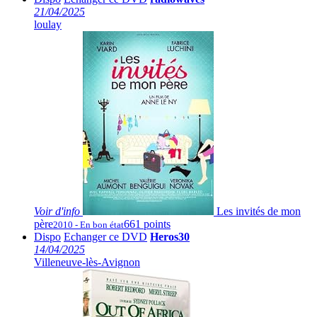
21/04/2025
loulay
Voir
d'info
Les invités de mon
père
661 points
2010 - En bon état
Dispo
Echanger ce DVD
Heros30
14/04/2025
Villeneuve-lès-Avignon