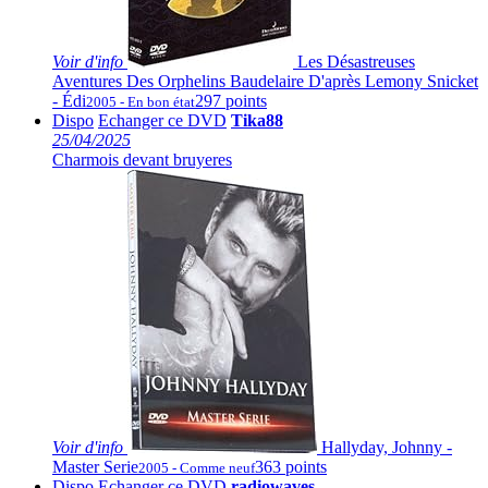
Voir
d'info
Les Désastreuses
Aventures Des Orphelins Baudelaire D'après Lemony Snicket
- Édi
297 points
2005 - En bon état
Dispo
Echanger ce DVD
Tika88
25/04/2025
Charmois devant bruyeres
Voir
d'info
Hallyday, Johnny -
Master Serie
363 points
2005 - Comme neuf
Dispo
Echanger ce DVD
radiowaves