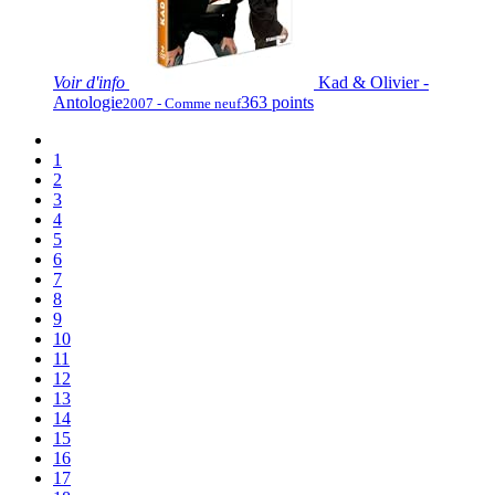
Voir
d'info
Kad & Olivier -
Antologie
363 points
2007 - Comme neuf
1
2
3
4
5
6
7
8
9
10
11
12
13
14
15
16
17