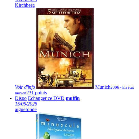
Kirchberg
Voir
d'info
Munich
2006 - En état
231 points
moyen
Dispo
Echanger ce DVD
muffin
15/05/2025
aiguefonde