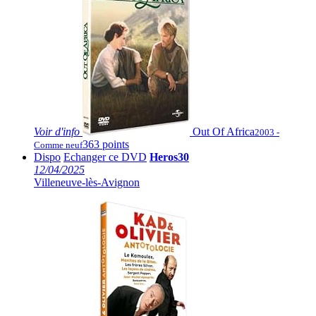
Voir
d'info
Out Of Africa
2003 -
363 points
Comme neuf
Dispo
Echanger ce DVD
Heros30
12/04/2025
Villeneuve-lès-Avignon