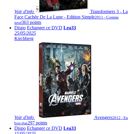
Voir
d'info
Transformers 3 - La
Face Cachée De La Lune - Edition Simple
2011 - Comme
363 points
neuf
Dispo
Echanger ce DVD
Lea33
25/05/2025
Kirchberg
Voir
d'info
Avengers
2012 - En
297 points
bon état
Dispo
Echanger ce DVD
Lea33
15/05/2025