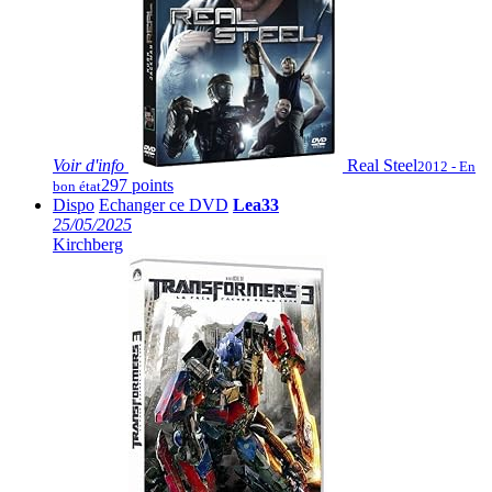
Voir
d'info
Real Steel
2012 - En
297 points
bon état
Dispo
Echanger ce DVD
Lea33
25/05/2025
Kirchberg