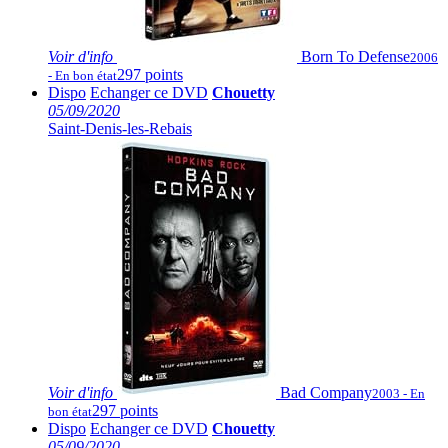
Voir
d'info
Born To Defense
2006
297 points
- En bon état
Dispo
Echanger ce DVD
Chouetty
05/09/2020
Saint-Denis-les-Rebais
Voir
d'info
Bad Company
2003 - En
297 points
bon état
Dispo
Echanger ce DVD
Chouetty
05/09/2020