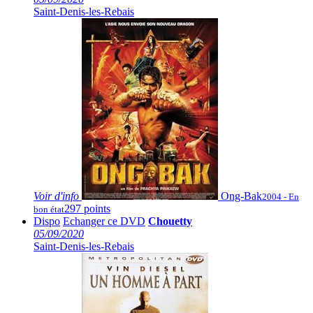
Saint-Denis-les-Rebais
Voir
d'info
Ong-Bak
2004 - En
297 points
bon état
Dispo
Echanger ce DVD
Chouetty
05/09/2020
Saint-Denis-les-Rebais