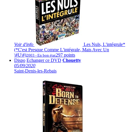
Voir
d'info
Les Nuls, L'intégrule*
(*C'est Presque Comme L'intégrale, Mais Avec Un
\#U\#)
297 points
2003 - En bon état
Dispo
Echanger ce DVD
Chouetty
05/09/2020
Saint-Denis-les-Rebais