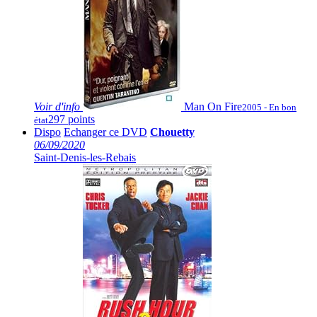
Voir
d'info
Man On Fire
2005 - En bon
297 points
état
Dispo
Echanger ce DVD
Chouetty
06/09/2020
Saint-Denis-les-Rebais