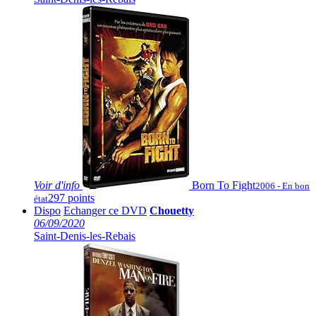
Voir
d'info
Born To Fight
2006 - En bon
297 points
état
Dispo
Echanger ce DVD
Chouetty
06/09/2020
Saint-Denis-les-Rebais