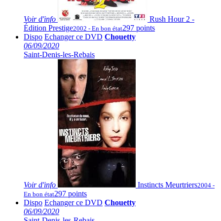
Voir
d'info
Rush Hour 2 -
Édition Prestige
297 points
2002 - En bon état
Dispo
Echanger ce DVD
Chouetty
06/09/2020
Saint-Denis-les-Rebais
Voir
d'info
Instincts Meurtriers
2004 -
297 points
En bon état
Dispo
Echanger ce DVD
Chouetty
06/09/2020
Saint-Denis-les-Rebais