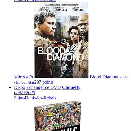
Voir
d'info
Blood Diamond
2007
297 points
- En bon état
Dispo
Echanger ce DVD
Chouetty
05/09/2020
Saint-Denis-les-Rebais