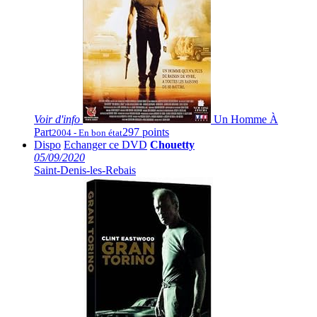
Voir
d'info
Un Homme À
Part
297 points
2004 - En bon état
Dispo
Echanger ce DVD
Chouetty
05/09/2020
Saint-Denis-les-Rebais