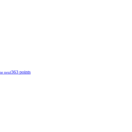
363 points
me neuf