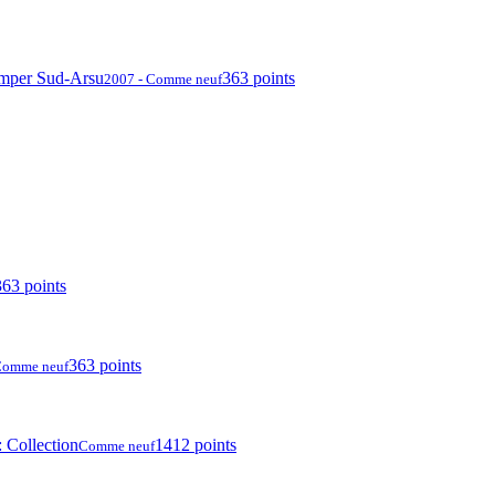
mper Sud-Arsu
363 points
2007 - Comme neuf
363 points
363 points
Comme neuf
 Collection
1412 points
Comme neuf