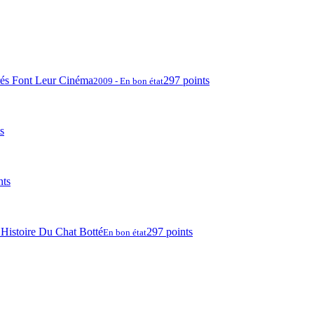
rés Font Leur Cinéma
297 points
2009 - En bon état
s
nts
 Histoire Du Chat Botté
297 points
En bon état