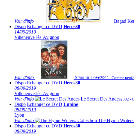
Voir
d'info
Bagad Ke
Dispo
Echanger ce DVD
Heros30
14/09/2019
Villeneuve-lès-Avignon
Voir
d'info
Stars In Love
2002 - Comme neuf
Dispo
Echanger ce DVD
Heros30
08/09/2019
Villeneuve-lès-Avignon
Voir
d'info
Le Secret Des Andes
2002 - 
Dispo
Echanger ce DVD
Lupine
08/09/2019
Lyon
Voir
d'info
The Hymn Writers:
Dispo
Echanger ce DVD
Heros30
08/09/2019