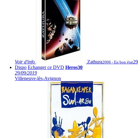
Voir
d'info
Zathura
29
2006 - En bon état
Dispo
Echanger ce DVD
Heros30
29/09/2019
Villeneuve-lès-Avignon