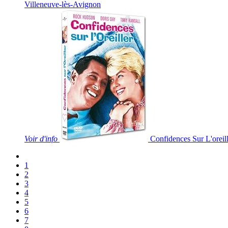
Villeneuve-lès-Avignon
Voir
d'info
Confidences Sur L'oreil
1
2
3
4
5
6
7