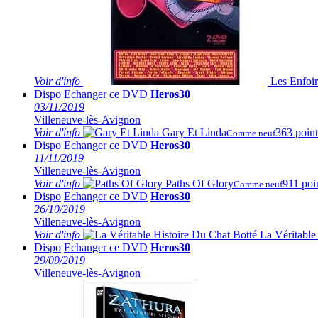
Voir
d'info
Les Enfoi
Dispo
Echanger ce DVD
Heros30
03/11/2019
Villeneuve-lès-Avignon
Voir
d'info
Gary Et Linda
363 point
Comme neuf
Dispo
Echanger ce DVD
Heros30
11/11/2019
Villeneuve-lès-Avignon
Voir
d'info
Paths Of Glory
911 poi
Comme neuf
Dispo
Echanger ce DVD
Heros30
26/10/2019
Villeneuve-lès-Avignon
Voir
d'info
La Véritable
Dispo
Echanger ce DVD
Heros30
29/09/2019
Villeneuve-lès-Avignon