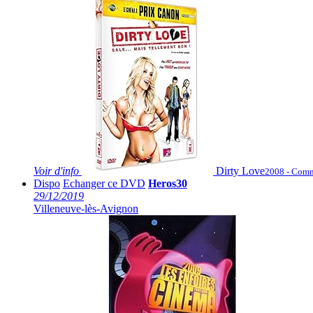
Voir
d'info
Dirty Love
2008 - Com
Dispo
Echanger ce DVD
Heros30
29/12/2019
Villeneuve-lès-Avignon