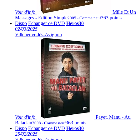
Voir
d'info
Mille Et Un
Massages - Edition Simple
363 points
2005 - Comme neuf
Dispo
Echanger ce DVD
Heros30
02/03/2025
Villeneuve-lès-Avignon
Voir
d'info
Payet, Manu - Au
Bataclan
363 points
2008 - Comme neuf
Dispo
Echanger ce DVD
Heros30
25/02/2025
Villeneuve-lès-Avignon