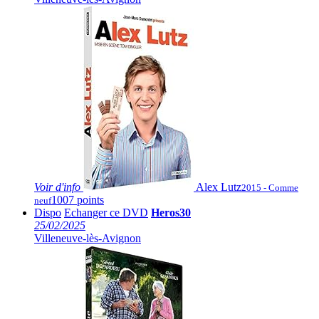
Voir
d'info
Alex Lutz
2015 - Comme
1007 points
neuf
Dispo
Echanger ce DVD
Heros30
25/02/2025
Villeneuve-lès-Avignon