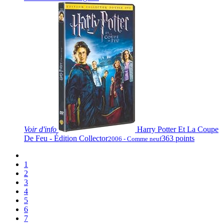
Voir
d'info
Harry Potter Et La Coupe
De Feu - Édition Collector
363 points
2006 - Comme neuf
1
2
3
4
5
6
7