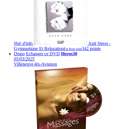
Voir
d'info
Anti Stress -
Gymnastique Et Relaxation
342 points
En bon état
Dispo
Echanger ce DVD
Heros30
05/03/2025
Villeneuve-lès-Avignon