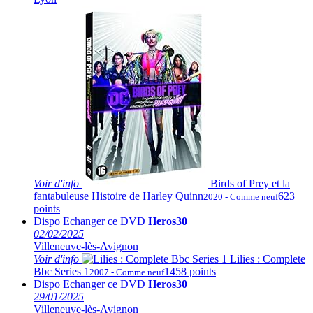
Voir
d'info
Birds of Prey et la
fantabuleuse Histoire de Harley Quinn
623
2020 - Comme neuf
points
Dispo
Echanger ce DVD
Heros30
02/02/2025
Villeneuve-lès-Avignon
Voir
d'info
Lilies : Complete
Bbc Series 1
1458 points
2007 - Comme neuf
Dispo
Echanger ce DVD
Heros30
29/01/2025
Villeneuve-lès-Avignon