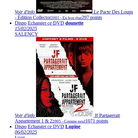
Voir
d'info
Le Pacte Des Loups
- Édition Collector
297 points
2001 - En bon état
Dispo
Echanger ce DVD
dounette
15/02/2025
SALENCY
Voir
d'info
Jf Partagerait
Appartement 1 & 2
1071 points
2005 - Comme neuf
Dispo
Echanger ce DVD
Lupine
06/02/2025
Lyon