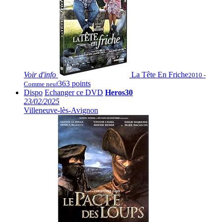
Voir
d'info
La Tête En Friche
2010 -
363 points
Comme neuf
Dispo
Echanger ce DVD
Heros30
23/02/2025
Villeneuve-lès-Avignon