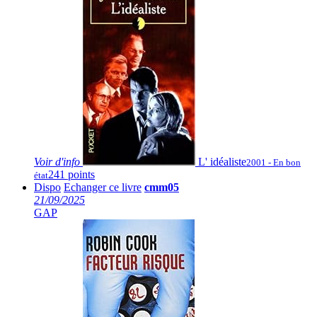
Voir
d'info
L' idéaliste
2001 - En bon
241 points
état
Dispo
Echanger ce livre
cmm05
21/09/2025
GAP