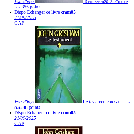
Voir
d'info
Rémission
2013 - Comme
356 points
neuf
Dispo
Echanger ce livre
cmm05
21/09/2025
GAP
Voir
d'info
Le testament
2002 - En bon
248 points
état
Dispo
Echanger ce livre
cmm05
21/09/2025
GAP