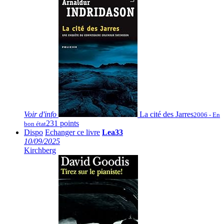
Voir
d'info
La cité des Jarres
2006 - En
231 points
bon état
Dispo
Echanger ce livre
Lea33
10/09/2025
Kirchberg