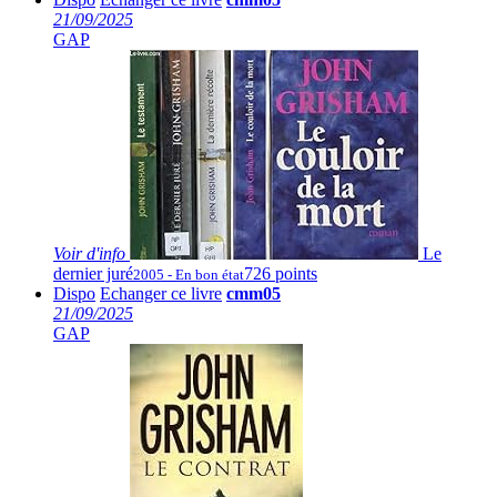
21/09/2025
GAP
Voir
d'info
Le
dernier juré
726 points
2005 - En bon état
Dispo
Echanger ce livre
cmm05
21/09/2025
GAP