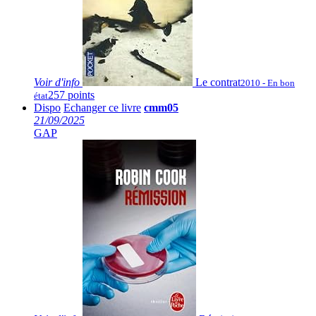
Voir
d'info
Le contrat
2010 - En bon
257 points
état
Dispo
Echanger ce livre
cmm05
21/09/2025
GAP