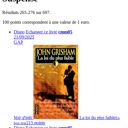
Résultats 265-276 sur 697.
100 points correspondent à une valeur de 1 euro.
Dispo
Echanger ce livre
cmm05
21/09/2025
GAP
Voir
d'info
La loi du plus faible
En
215 points
bon état
Dispo
Echanger ce livre
cmm05