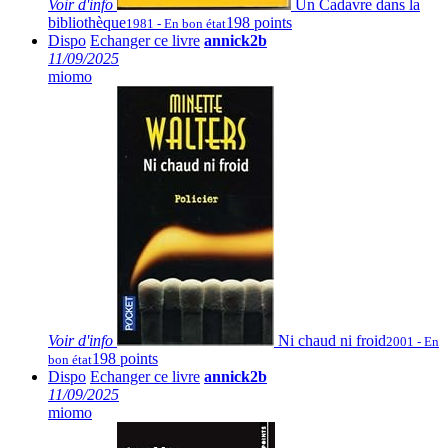
Voir
d'info
Un Cadavre dans la
bibliothèque
198 points
1981 - En bon état
Dispo
Echanger ce livre
annick2b
11/09/2025
miomo
Voir
d'info
Ni chaud ni froid
2001 - En
198 points
bon état
Dispo
Echanger ce livre
annick2b
11/09/2025
miomo