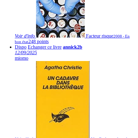
Voir
d'info
Facteur risque
2008 - En
248 points
bon état
Dispo
Echanger ce livre
annick2b
12/09/2025
miomo