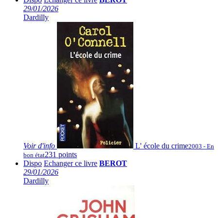
29/01/2026
Dardilly
Voir
d'info
L' école du crime
2003 - En
231 points
bon état
Dispo
Echanger ce livre
BEROT
29/01/2026
Dardilly