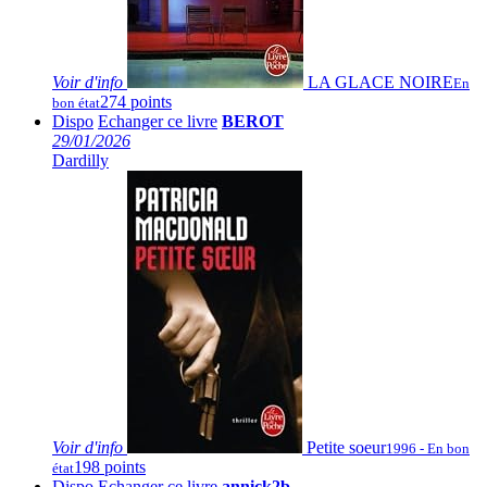
Voir
d'info
LA GLACE NOIRE
En
274 points
bon état
Dispo
Echanger ce livre
BEROT
29/01/2026
Dardilly
Voir
d'info
Petite soeur
1996 - En bon
198 points
état
Dispo
Echanger ce livre
annick2b