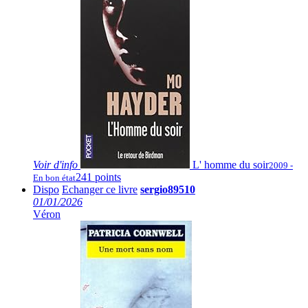
Voir
d'info
L' homme du soir
2009 -
241 points
En bon état
Dispo
Echanger ce livre
sergio89510
01/01/2026
Véron