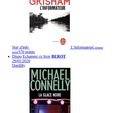
Voir
d'info
L'informateur
Comme
370 points
neuf
Dispo
Echanger ce livre
BEROT
29/01/2026
Dardilly