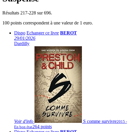
Résultats 217-228 sur 696.
100 points correspondent à une valeur de 1 euro.
Dispo
Echanger ce livre
BEROT
29/01/2026
Dardilly
Voir
d'info
S comme survivre
2015 -
264 points
En bon état
Dispo
Echanger ce livre
BEROT