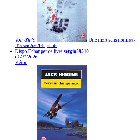
Voir
d'info
Une mort sans nom
1997
201 points
- En bon état
Dispo
Echanger ce livre
sergio89510
01/01/2026
Véron