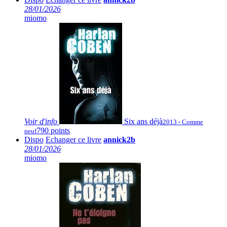
28/01/2026
miomo
Voir
d'info
Six ans déjà
2013 - Comme
790 points
neuf
Dispo
Echanger ce livre
annick2b
28/01/2026
miomo