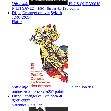
Voir
d'info
PLUS QUE VOUS
N'EN SAVEZ...
198 points
1999 - En bon état
Dispo
Echanger ce livre
Sylvah
12/01/2026
Plaisir
Voir
d'info
La trahison des
ombres
257 points
2003 - En bon état
Dispo
Echanger ce livre
coco58
07/01/2026
Varennes sur Allier