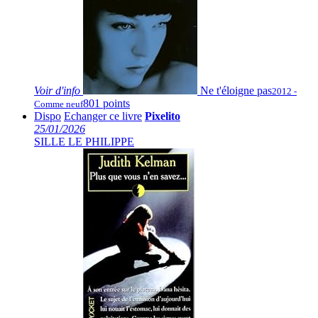
Voir
d'info
Ne t'éloigne pas
2012 -
801 points
Comme neuf
Dispo
Echanger ce livre
Pixelito
25/01/2026
SILLE LE PHILIPPE