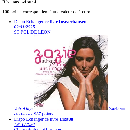
Résultats 1-4 sur 4.
100 points correspondent à une valeur de 1 euro.
Dispo
Echanger ce livre
beaverhausen
02/01/2025
ST POL DE LEON
Voir
d'info
Zazie
2005
987 points
- En bon état
Dispo
Echanger ce livre
Tika88
19/10/2024
Charmois devant bruyeres