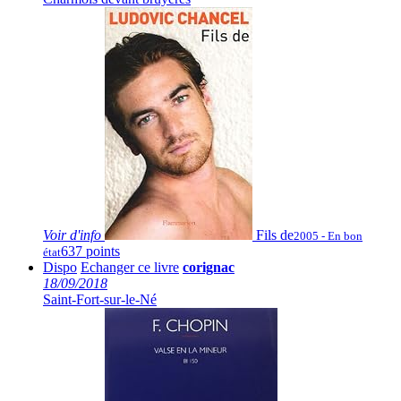
Voir
d'info
Fils de
2005 - En bon
637 points
état
Dispo
Echanger ce livre
corignac
18/09/2018
Saint-Fort-sur-le-Né