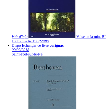
Voir
d'info
Valse en la min. BI
150
198 points
En bon état
Dispo
Echanger ce livre
corignac
09/02/2018
Saint-Fort-sur-le-Né