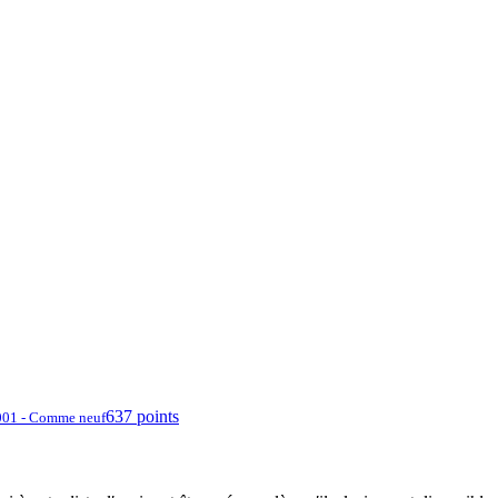
637 points
001 - Comme neuf