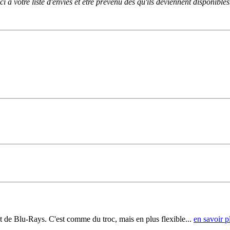
i à votre liste d'envies et être prévenu dès qu'ils deviennent disponibles
t de Blu-Rays. C'est comme du troc, mais en plus flexible...
en savoir p