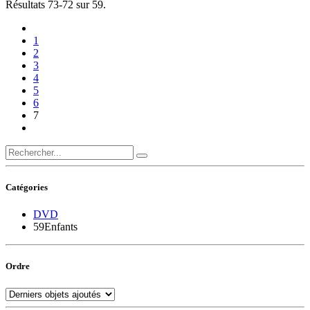
Résultats 73-72 sur 59.
1
2
3
4
5
6
7
Catégories
DVD
59
Enfants
Ordre