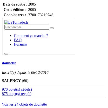
Date de sortie :
2005
Cette édition :
2005
Code-barres :
3700173219748
dounette
Inscrit(e) depuis le 06/12/2016
SALENCY
(60)
970 objet(s) cédé(s)
875 objet(s) reçu(s)
Voir les 24 objets de dounette