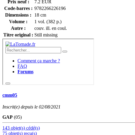
Prix neuf :
7.2 EUR
Code-barres :
9782266226196
Dimensions :
18 cm
Volume :
1 vol. (382 p.)
Autre :
couv. ill. en coul.
Titre original :
Still missing
cmm05
Inscrit(e) depuis le 02/08/2021
GAP
(05)
143 objet(s) cédé(s)
75 objet(s) reçu(s)