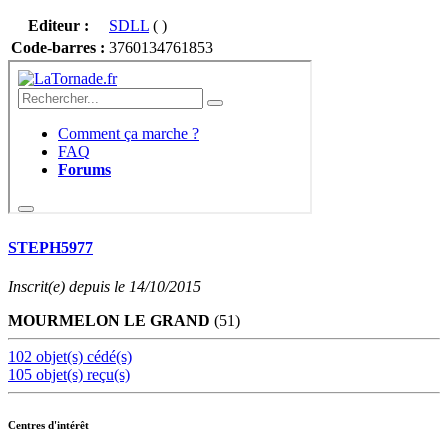
Editeur :
SDLL
( )
Code-barres :
3760134761853
STEPH5977
Inscrit(e) depuis le 14/10/2015
MOURMELON LE GRAND
(51)
102 objet(s) cédé(s)
105 objet(s) reçu(s)
Centres d'intérêt