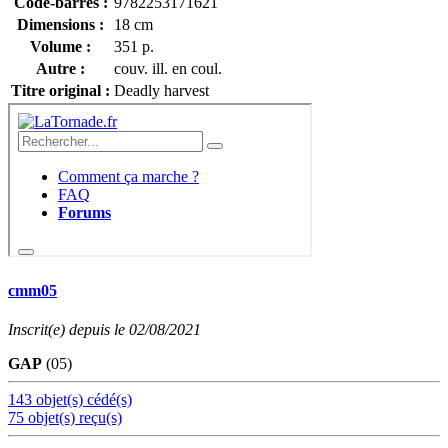
Code-barres :
9782253171621
Dimensions :
18 cm
Volume :
351 p.
Autre :
couv. ill. en coul.
Titre original :
Deadly harvest
cmm05
Inscrit(e) depuis le 02/08/2021
GAP
(05)
143 objet(s) cédé(s)
75 objet(s) reçu(s)