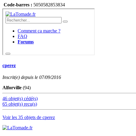
Code-barres :
5050582853834
cperez
Inscrit(e) depuis le 07/09/2016
Alforville
(94)
46 objet(s) cédé(s)
65 objet(s) reçu(s)
Voir les 35 objets de cperez