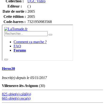
Collection :
UGC Vidéo
Editeur :
( )
Date de sortie :
2005
Cette édition :
2005
Code-barres :
7321950983568
Heros30
Inscrit(e) depuis le 05/11/2017
Villeneuve-lès-Avignon
(30)
825 objet(s) cédé(s)
665 objet(s) reçu(s)