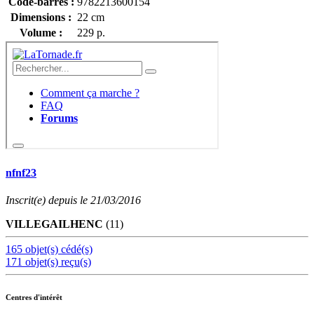
Code-barres :
9782213600154
Dimensions :
22 cm
Volume :
229 p.
nfnf23
Inscrit(e) depuis le 21/03/2016
VILLEGAILHENC
(11)
165 objet(s) cédé(s)
171 objet(s) reçu(s)
Centres d'intérêt