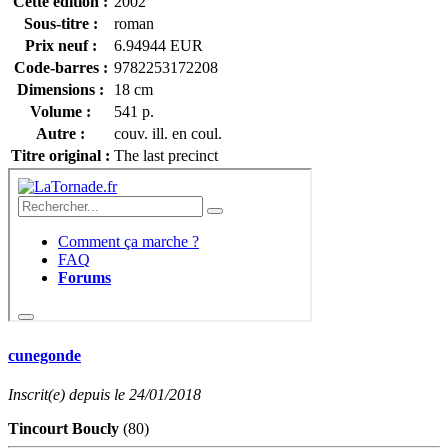
Cette édition :
2002
Sous-titre :
roman
Prix neuf :
6.94944 EUR
Code-barres :
9782253172208
Dimensions :
18 cm
Volume :
541 p.
Autre :
couv. ill. en coul.
Titre original :
The last precinct
cunegonde
Inscrit(e) depuis le 24/01/2018
Tincourt Boucly
(80)