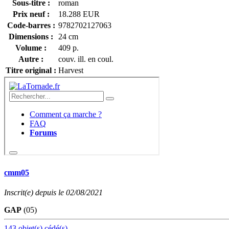
Sous-titre :
roman
Prix neuf :
18.288 EUR
Code-barres :
9782702127063
Dimensions :
24 cm
Volume :
409 p.
Autre :
couv. ill. en coul.
Titre original :
Harvest
cmm05
Inscrit(e) depuis le 02/08/2021
GAP
(05)
143 objet(s) cédé(s)