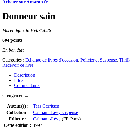
Acheter sur Amazon.fr
Donneur sain
Mis en ligne le 16/07/2026
604 points
En bon état
Catégories :
Echange de livres d'occasion
,
Policier et Suspense
,
Thrill
Recevoir ce livre
Description
Infos
Commentaires
Chargement...
Auteur(s) :
Tess Gerritsen
Collection :
Calmann-Lévy suspense
Editeur :
Calmann-Lévy
(FR Paris)
Cette édition :
1997