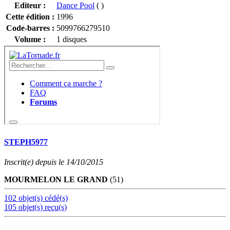
Editeur :
Dance Pool
( )
Cette édition :
1996
Code-barres :
5099766279510
Volume :
1 disques
STEPH5977
Inscrit(e) depuis le 14/10/2015
MOURMELON LE GRAND
(51)
102 objet(s) cédé(s)
105 objet(s) reçu(s)