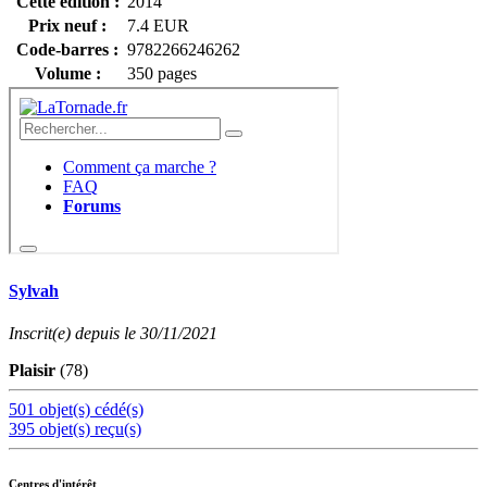
Cette édition :
2014
Prix neuf :
7.4 EUR
Code-barres :
9782266246262
Volume :
350 pages
Sylvah
Inscrit(e) depuis le 30/11/2021
Plaisir
(78)
501 objet(s) cédé(s)
395 objet(s) reçu(s)
Centres d'intérêt